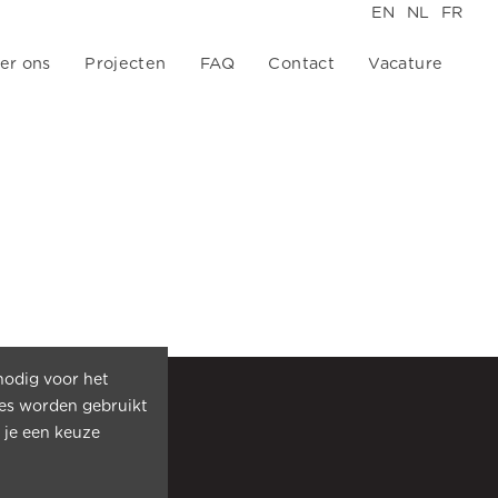
EN
NL
FR
er ons
Projecten
FAQ
Contact
Vacature
nodig voor het
es worden gebruikt
 je een keuze