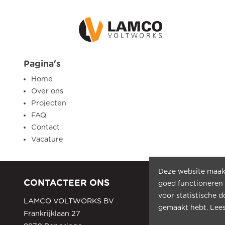
Pagina's
Home
Over ons
Projecten
FAQ
Contact
Vacature
Deze website maakt
CONTACTEER ONS
goed functioneren
voor statistische 
LAMCO VOLTWORKS BV
gemaakt hebt. Lees
Frankrijklaan 27