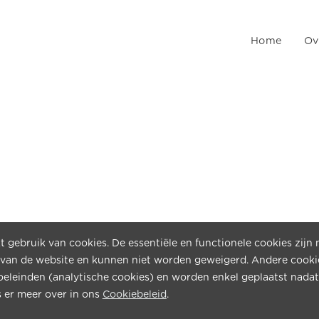
Home
Ov
 gebruik van cookies. De essentiële en functionele cookies zijn 
PAGINA'S
 van de website en kunnen niet worden geweigerd. Andere cooki
doeleinden (analytische cookies) en worden enkel geplaatst nadat
Home
 er meer over in ons
Cookiebeleid
.
Over ons